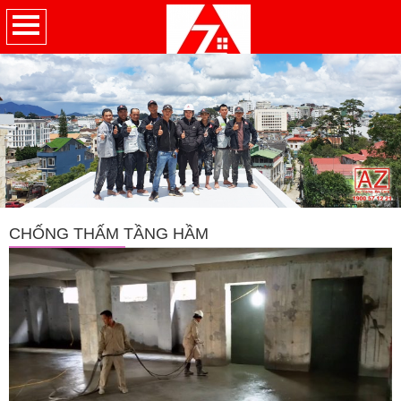
CHỐNG THẤM TẦNG HẦM