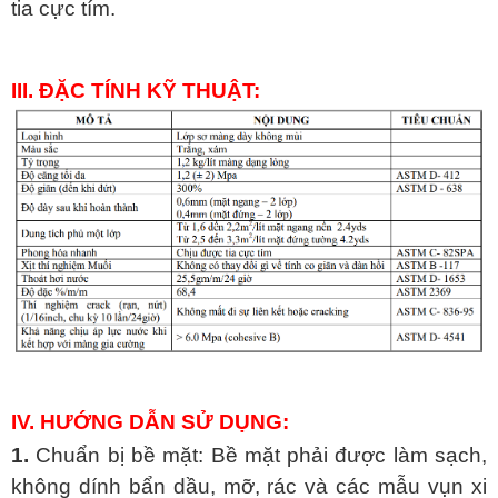
tia cực tím.
III. ĐẶC TÍNH KỸ THUẬT:
IV. HƯỚNG DẪN SỬ DỤNG:
1.
Chuẩn bị bề mặt: Bề mặt phải được làm sạch,
không dính bẩn dầu, mỡ, rác và các mẫu vụn xi