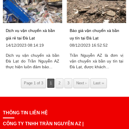
Dịch vụ vận chuyển xà bần
Báo giá vận chuyển xà bần
giá rẻ tại Đà Lạt
uy tín tại Đà Lạt
14/12/2023 08:14:19
08/12/2023 16:52:52
Dịch vụ vận chuyển xà bần
Trần Nguyễn AZ là đơn vị
Đà Lạt do Trần Nguyễn AZ
vận chuyển xà bần uy tín tại
thực hiện luôn đảm bảo...
Đà Lạt, được khách...
Page 1 of 3
1
2
3
Next ›
Last ››
THÔNG TIN LIÊN HỆ
CÔNG TY TNHH TRẦN NGUYỄN AZ |